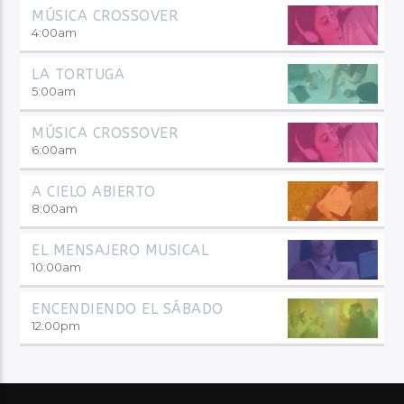
MÚSICA CROSSOVER
4:00
am
LA TORTUGA
5:00
am
MÚSICA CROSSOVER
6:00
am
A CIELO ABIERTO
8:00
am
EL MENSAJERO MUSICAL
10:00
am
ENCENDIENDO EL SÁBADO
12:00
pm