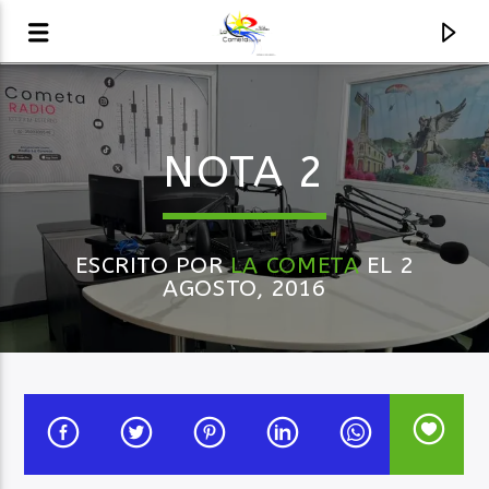
AUDIO EN VIVO
NOTA 2
LA COMETA, SEÑALES A CIELO ABIERTO
ESCRITO POR
LA COMETA
EL 2
AGOSTO, 2016