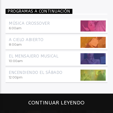
PROGRAMAS A CONTINUACIÓN
MÚSICA CROSSOVER
6:00
am
A CIELO ABIERTO
8:00
am
EL MENSAJERO MUSICAL
10:00
am
ENCENDIENDO EL SÁBADO
12:00
pm
CONTINUAR LEYENDO