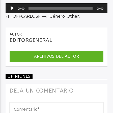
Reproductor
00:00
00:00
de
«11_OFFCARLOSF —«. Género: Other.
Audio en Vivo
audio
AUTOR
EDITORGENERAL
ARCHIVOS DEL AUTOR
OPINIONES
DEJA UN COMENTARIO