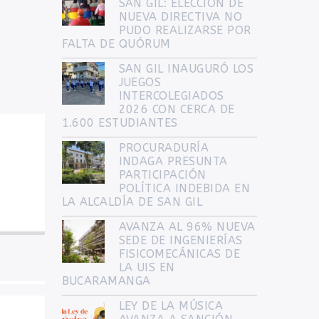
SAN GIL: ELECCIÓN DE
NUEVA DIRECTIVA NO
PUDO REALIZARSE POR
FALTA DE QUÓRUM
SAN GIL INAUGURÓ LOS
JUEGOS
INTERCOLEGIADOS
2026 CON CERCA DE
1.600 ESTUDIANTES
PROCURADURÍA
INDAGA PRESUNTA
PARTICIPACIÓN
POLÍTICA INDEBIDA EN
LA ALCALDÍA DE SAN GIL
AVANZA AL 96% NUEVA
SEDE DE INGENIERÍAS
FISICOMECÁNICAS DE
LA UIS EN
BUCARAMANGA
LEY DE LA MÚSICA