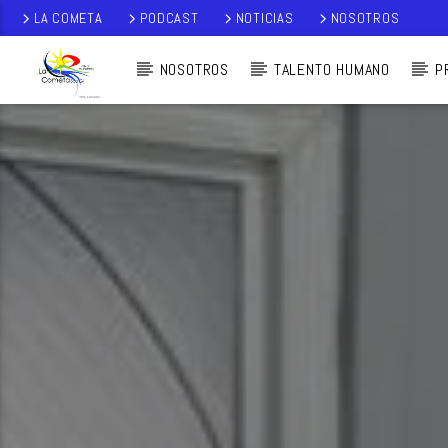
LA COMETA
PODCAST
NOTICIAS
NOSOTROS
NOSOTROS
TALENTO HUMANO
P
AUDIO EN VI
VO
LA COMETA,
SEÑALES A CIELO
ABIERTO