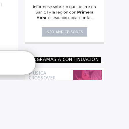
t.
Infórmese sobre lo que ocurre en
San Gil y la región con
Primera
Hora
, el espacio radial con las
noticias más importantes del día.
INFO AND EPISODES
PROGRAMAS A CONTINUACIÓN
MÚSICA
CROSSOVER
8:00
pm
LA GIRA MUSICAL
9:00
am
ANGELUS – POP
LATINO/BALADAS
12:00
pm