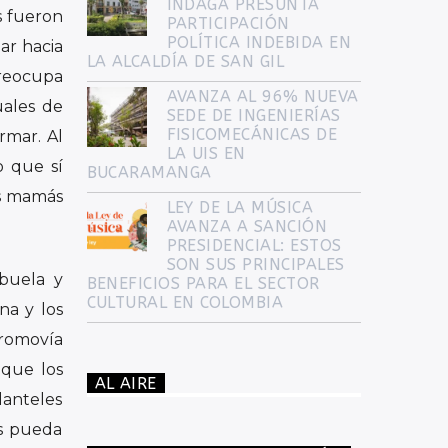
INDAGA PRESUNTA
s fueron
PARTICIPACIÓN
POLÍTICA INDEBIDA EN
ar hacia
LA ALCALDÍA DE SAN GIL
preocupa
AVANZA AL 96% NUEVA
uales de
SEDE DE INGENIERÍAS
FISICOMECÁNICAS DE
rmar. Al
LA UIS EN
o que sí
BUCARAMANGA
as mamás
LEY DE LA MÚSICA
AVANZA A SANCIÓN
PRESIDENCIAL: ESTOS
SON SUS PRINCIPALES
buela y
BENEFICIOS PARA EL SECTOR
CULTURAL EN COLOMBIA
na y los
promovía
 que los
AL AIRE
lanteles
os pueda