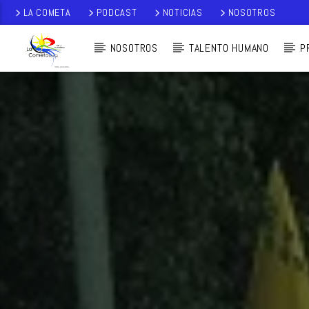
LA COMETA
PODCAST
NOTICIAS
NOSOTROS
NOSOTROS
TALENTO HUMANO
P
AUDIO EN VI
VO
LA COMETA,
SEÑALES A CIELO
ABIERTO