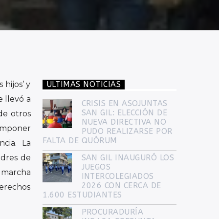
 hijos’ y
ULTIMAS NOTICIAS
e llevó a
CRISIS EN ASOJUNTAS
SAN GIL: ELECCIÓN DE
de otros
NUEVA DIRECTIVA NO
 imponer
PUDO REALIZARSE POR
FALTA DE QUÓRUM
ncia. La
adres de
SAN GIL INAUGURÓ LOS
JUEGOS
la marcha
INTERCOLEGIADOS
2026 CON CERCA DE
derechos
1.600 ESTUDIANTES
PROCURADURÍA