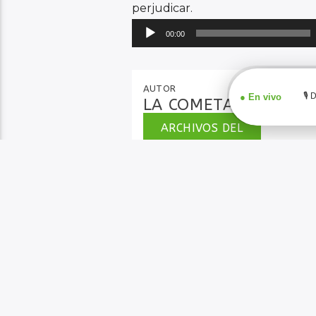
perjudicar.
Reproductor
00:00
de
audio
AUTOR
LA COMETA
ARCHIVOS DEL
AUTOR