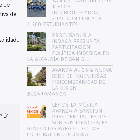
SAN GIL INAUGURÓ LOS
e de
JUEGOS
INTERCOLEGIADOS
tiva de
2026 CON CERCA DE
1.600 ESTUDIANTES
PROCURADURÍA
nsolidado
INDAGA PRESUNTA
PARTICIPACIÓN
POLÍTICA INDEBIDA EN
LA ALCALDÍA DE SAN GIL
AVANZA AL 96% NUEVA
SEDE DE INGENIERÍAS
FISICOMECÁNICAS DE
LA UIS EN
BUCARAMANGA
LEY DE LA MÚSICA
AVANZA A SANCIÓN
a y
PRESIDENCIAL: ESTOS
SON SUS PRINCIPALES
BENEFICIOS PARA EL SECTOR