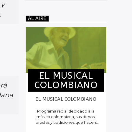
CULTURAL EN COLOMBIA
 y
.
AL AIRE
EL MUSICAL
COLOMBIANO
rá
dana
EL MUSICAL COLOMBIANO
Programa radial dedicado a la
música colombiana, sus ritmos,
artistas y tradiciones que hacen