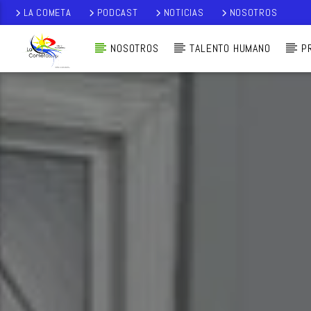
LA COMETA
PODCAST
NOTICIAS
NOSOTROS
NOSOTROS
TALENTO HUMANO
P
AUDIO EN VI
VO
LA COMETA,
SEÑALES A CIELO
ABIERTO