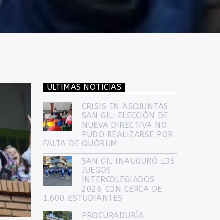
ULTIMAS NOTICIAS
CRISIS EN ASOJUNTAS
SAN GIL: ELECCIÓN DE
NUEVA DIRECTIVA NO
PUDO REALIZARSE POR
FALTA DE QUÓRUM
SAN GIL INAUGURÓ LOS
JUEGOS
INTERCOLEGIADOS
2026 CON CERCA DE
1.600 ESTUDIANTES
PROCURADURÍA