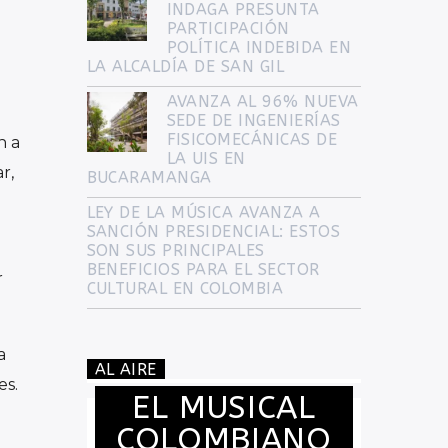
INDAGA PRESUNTA
PARTICIPACIÓN
POLÍTICA INDEBIDA EN
LA ALCALDÍA DE SAN GIL
AVANZA AL 96% NUEVA
SEDE DE INGENIERÍAS
FISICOMECÁNICAS DE
n a
LA UIS EN
r,
BUCARAMANGA
LEY DE LA MÚSICA AVANZA A
SANCIÓN PRESIDENCIAL: ESTOS
SON SUS PRINCIPALES
BENEFICIOS PARA EL SECTOR
r
CULTURAL EN COLOMBIA
a
AL AIRE
es.
EL MUSICAL