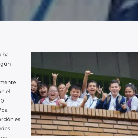
a ha
Según
amente
n el
00
ños.
rción es
ndes