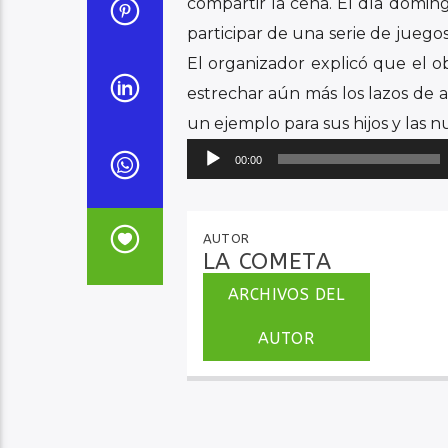
horas de la noche se trasladar
compartir la cena. El día domin
participar de una serie de juegos
El organizador explicó que el ob
estrechar aún más los lazos de 
un ejemplo para sus hijos y las 
Reproductor
00:00
de
audio
AUTOR
LA COMETA
ARCHIVOS DEL
AUTOR