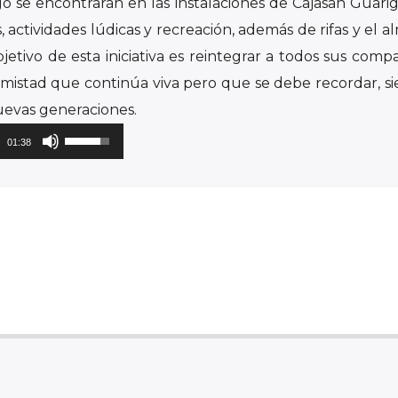
án a un emblemático restaurante de la Capital Turíst
go se encontrarán en las instalaciones de Cajasan Guari
, actividades lúdicas y recreación, además de rifas y el 
jetivo de esta iniciativa es reintegrar a todos sus comp
amistad que continúa viva pero que se debe recordar, si
nuevas generaciones.
Utiliza
01:38
las
teclas
de
flecha
arriba/abajo
para
aumentar
o