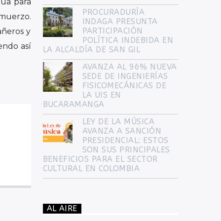
2026 CON CERCA DE
ica para
1.600 ESTUDIANTES
gua para
PROCURADURÍA
almuerzo.
INDAGA PRESUNTA
PARTICIPACIÓN
añeros y
POLÍTICA INDEBIDA EN
endo así
LA ALCALDÍA DE SAN GIL
AVANZA AL 96% NUEVA
SEDE DE INGENIERÍAS
FISICOMECÁNICAS DE
LA UIS EN
BUCARAMANGA
LEY DE LA MÚSICA
AVANZA A SANCIÓN
PRESIDENCIAL: ESTOS
SON SUS PRINCIPALES
BENEFICIOS PARA EL SECTOR
CULTURAL EN COLOMBIA