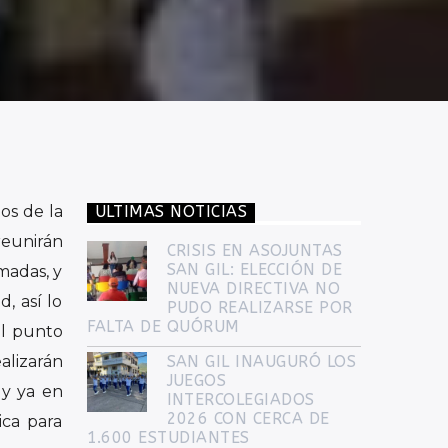
os de la
ULTIMAS NOTICIAS
reunirán
CRISIS EN ASOJUNTAS
SAN GIL: ELECCIÓN DE
madas, y
NUEVA DIRECTIVA NO
, así lo
PUDO REALIZARSE POR
FALTA DE QUÓRUM
el punto
alizarán
SAN GIL INAUGURÓ LOS
JUEGOS
 y ya en
INTERCOLEGIADOS