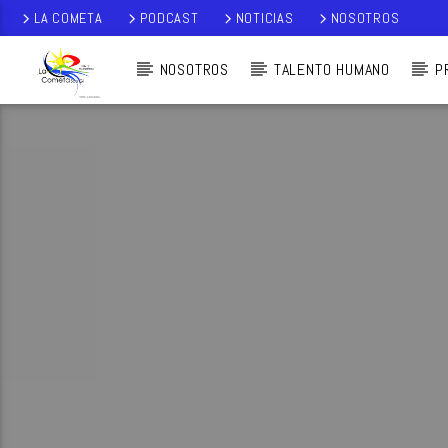
LA COMETA
PODCAST
NOTICIAS
NOSOTROS
NOSOTROS
TALENTO HUMANO
P
AUDIO EN VI
VO
LA COMETA,
SEÑALES A CIELO
ABIERTO