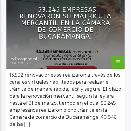
53.245 EMPRESAS
RENOVARON SU MATRÍCULA
Audio en Vivo
MERCANTIL EN LA CÁMARA
DE COMERCIO DE
BUCARAMANGA.
editorgeneral
9 ABRIL, 2021
13.532 renovaciones se realizaron a través de los
canales virtuales habilitados para realizar el
trámite de manera rápida, fácil y segura. El plazo
para la renovación mercantil según la ley era
hasta el 31 de marzo, tiempo en el cual 53.245
empresarios realizaron dicho trámite en la
Cámara de comercio de Bucaramanga, 40.846
de las […]