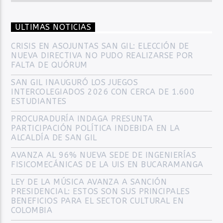
ULTIMAS NOTICIAS
CRISIS EN ASOJUNTAS SAN GIL: ELECCIÓN DE
NUEVA DIRECTIVA NO PUDO REALIZARSE POR
FALTA DE QUÓRUM
SAN GIL INAUGURÓ LOS JUEGOS
INTERCOLEGIADOS 2026 CON CERCA DE 1.600
ESTUDIANTES
PROCURADURÍA INDAGA PRESUNTA
PARTICIPACIÓN POLÍTICA INDEBIDA EN LA
ALCALDÍA DE SAN GIL
AVANZA AL 96% NUEVA SEDE DE INGENIERÍAS
FISICOMECÁNICAS DE LA UIS EN BUCARAMANGA
LEY DE LA MÚSICA AVANZA A SANCIÓN
PRESIDENCIAL: ESTOS SON SUS PRINCIPALES
BENEFICIOS PARA EL SECTOR CULTURAL EN
COLOMBIA