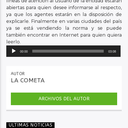
líneas de atención al usuario de la entidad estarán
abiertas para quien desee informarse al respecto,
ya que los agentes estarán en la disposición de
explicarle. Finalmente en varias ciudades del país
ya se está vendiendo la norma y se puede
también encontrar en Internet para quien quiera
leerlo.
Reproductor
00:00
03:08
de
audio
AUTOR
LA COMETA
ARCHIVOS DEL AUTOR
ULTIMAS NOTICIAS