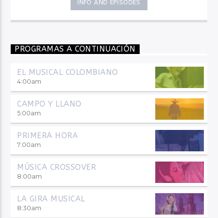
INFO AND EPISODES
PROGRAMAS A CONTINUACIÓN
EL MUSICAL COLOMBIANO
4:00
am
CAMPO Y LLANO
5:00
am
PRIMERA HORA
7:00
am
MÚSICA CROSSOVER
8:00
am
LA GIRA MUSICAL
8:30
am