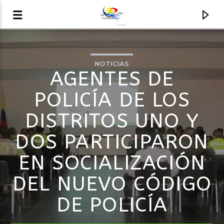
NOTICIAS
AUDIO EN VIVO
AGENTES DE
LA COMETA, SEÑALES A CIELO ABIERTO
POLICÍA DE LOS
DISTRITOS UNO Y
DOS PARTICIPARON
EN SOCIALIZACIÓN
DEL NUEVO CÓDIGO
DE POLICÍA