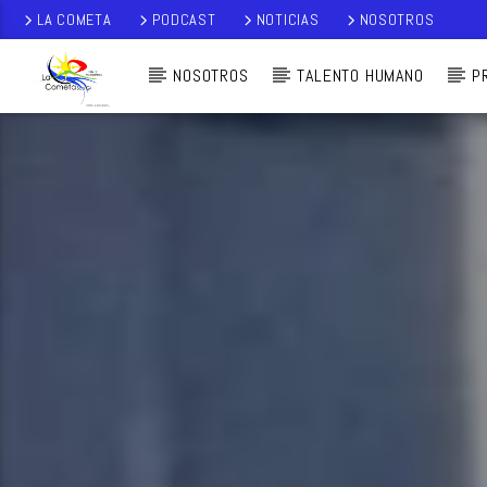
LA COMETA
PODCAST
NOTICIAS
NOSOTROS
NOSOTROS
TALENTO HUMANO
P
AUDIO EN VI
VO
LA COMETA,
SEÑALES A CIELO
ABIERTO