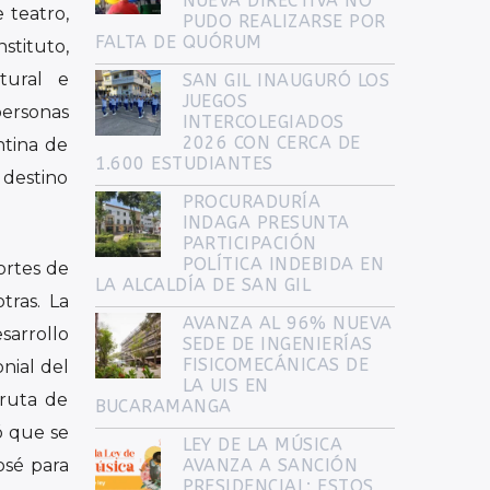
NUEVA DIRECTIVA NO
 teatro,
PUDO REALIZARSE POR
FALTA DE QUÓRUM
stituto,
ltural e
SAN GIL INAUGURÓ LOS
JUEGOS
personas
INTERCOLEGIADOS
2026 CON CERCA DE
ntina de
1.600 ESTUDIANTES
 destino
PROCURADURÍA
INDAGA PRESUNTA
PARTICIPACIÓN
POLÍTICA INDEBIDA EN
ortes de
LA ALCALDÍA DE SAN GIL
tras. La
AVANZA AL 96% NUEVA
sarrollo
SEDE DE INGENIERÍAS
FISICOMECÁNICAS DE
nial del
LA UIS EN
 ruta de
BUCARAMANGA
ó que se
LEY DE LA MÚSICA
osé para
AVANZA A SANCIÓN