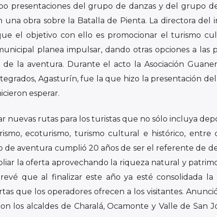
o presentaciones del grupo de danzas y del grupo de
una obra sobre la Batalla de Pienta. La directora del in
que el objetivo con ello es promocionar el turismo cu
 municipal planea impulsar, dando otras opciones a las 
e de la aventura. Durante el acto la Asociación Guane
ntegrados, Agasturín, fue la que hizo la presentación del
icieron esperar.
ar nuevas rutas para los turistas que no sólo incluya dep
ismo, ecoturismo, turismo cultural e histórico, entre o
mo de aventura cumplió 20 años de ser el referente de de
liar la oferta aprovechando la riqueza natural y patrimo
revé que al finalizar este año ya esté consolidada la
ertas que los operadores ofrecen a los visitantes. Anunci
on los alcaldes de Charalá, Ocamonte y Valle de San J