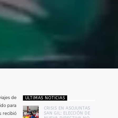
iajes de
ULTIMAS NOTICIAS
ido para
CRISIS EN ASOJUNTAS
SAN GIL: ELECCIÓN DE
 recibió