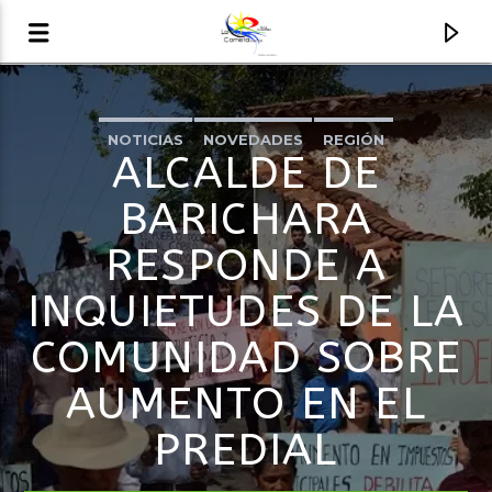
NOTICIAS
NOVEDADES
REGIÓN
AUDIO EN VIVO
ALCALDE DE
LA COMETA, SEÑALES A CIELO ABIERTO
BARICHARA
RESPONDE A
INQUIETUDES DE LA
COMUNIDAD SOBRE
AUMENTO EN EL
PREDIAL