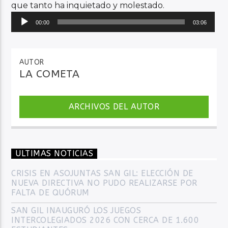
que tanto ha inquietado y molestado.
Reproductor
00:00
03:06
de
audio
AUTOR
LA COMETA
ARCHIVOS DEL AUTOR
ULTIMAS NOTICIAS
CRISIS EN ASOJUNTAS SAN GIL: ELECCIÓN DE
NUEVA DIRECTIVA NO PUDO REALIZARSE POR
FALTA DE QUÓRUM
SAN GIL INAUGURÓ LOS JUEGOS
INTERCOLEGIADOS 2026 CON CERCA DE 1.600