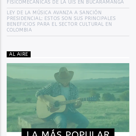
FISICOMECÁNICAS DE LA UIS EN BUCARAMANGA
LEY DE LA MÚSICA AVANZA A SANCIÓN
PRESIDENCIAL: ESTOS SON SUS PRINCIPALES
BENEFICIOS PARA EL SECTOR CULTURAL EN
COLOMBIA
AL AIRE
LA MÁS POPULAR