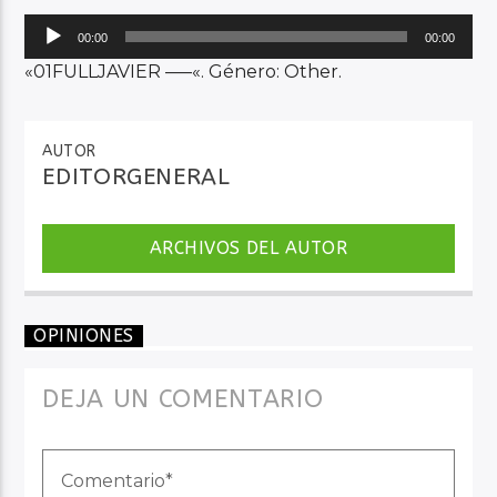
Reproductor
00:00
00:00
de
«01FULLJAVIER —–«. Género: Other.
Audio en Vivo
audio
AUTOR
EDITORGENERAL
ARCHIVOS DEL AUTOR
OPINIONES
DEJA UN COMENTARIO