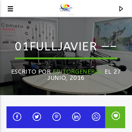
AUDIO EN VIVO
01FULLJAVIER —–
LA COMETA, SEÑALES A CIELO ABIERTO
ESCRITO POR
EDITORGENERAL
EL 27
JUNIO, 2016