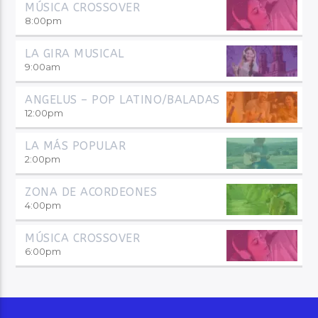
MÚSICA CROSSOVER
8:00
pm
LA GIRA MUSICAL
9:00
am
ANGELUS – POP LATINO/BALADAS
12:00
pm
LA MÁS POPULAR
2:00
pm
ZONA DE ACORDEONES
4:00
pm
MÚSICA CROSSOVER
6:00
pm