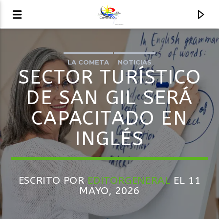
LA COMETA
NOTICIAS
AUDIO EN VIVO
SECTOR TURÍSTICO
LA COMETA, SEÑALES A CIELO ABIERTO
DE SAN GIL SERÁ
CAPACITADO EN
INGLÉS
ESCRITO POR
EDITORGENERAL
EL 11
MAYO, 2026