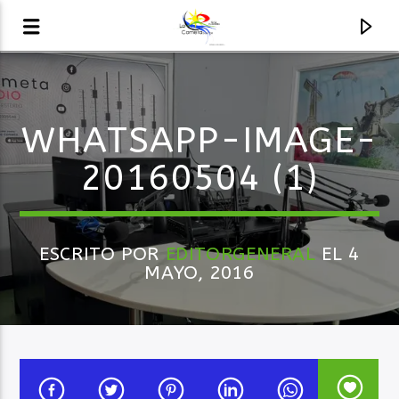
AUDIO EN VIVO
WHATSAPP-IMAGE-
LA COMETA, SEÑALES A CIELO ABIERTO
20160504 (1)
ESCRITO POR
EDITORGENERAL
EL 4
MAYO, 2016