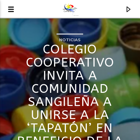
NOTICIAS
AUDIO EN VIVO
COLEGIO
LA COMETA, SEÑALES A CIELO ABIERTO
COOPERATIVO
INVITA A
COMUNIDAD
SANGILEÑA A
UNIRSE A LA
‘TAPATÓN’ EN