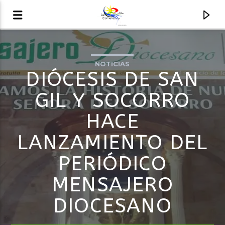
NOTICIAS
AUDIO EN VIVO
DIÓCESIS DE SAN
LA COMETA, SEÑALES A CIELO ABIERTO
GIL Y SOCORRO
HACE
LANZAMIENTO DEL
PERIÓDICO
MENSAJERO
DIOCESANO