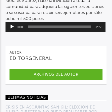
Morales Suárez, hace la invitación a toda la
comunidad para adquiera las siguientes ediciones
o se suscriba para recibir seis ejemplares por sólo
ocho mil 500 pesos.
Reproductor
00:00
02:27
de
audio
AUTOR
EDITORGENERAL
ARCHIVOS DEL AUTOR
ULTIMAS NOTICIAS
CRISIS EN ASOJUNTAS SAN GIL: ELECCIÓN DE
NUEVA DIRECTIVA NO PUDO REALIZARSE POR