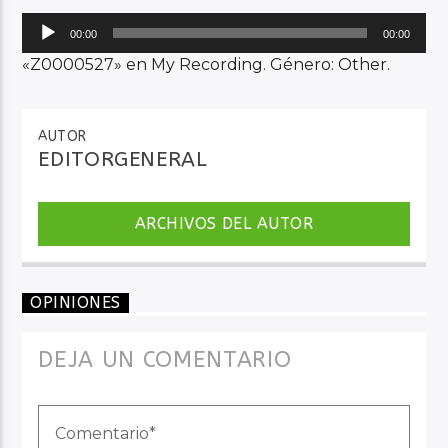
Reproductor
00:00
00:00
de
«Z0000527» en My Recording. Género: Other.
Audio en Vivo
audio
AUTOR
EDITORGENERAL
ARCHIVOS DEL AUTOR
OPINIONES
DEJA UN COMENTARIO