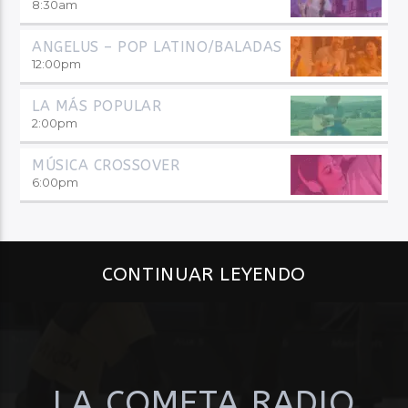
8:30
am
ANGELUS – POP LATINO/BALADAS
12:00
pm
LA MÁS POPULAR
2:00
pm
MÚSICA CROSSOVER
6:00
pm
CONTINUAR LEYENDO
LA COMETA RADIO