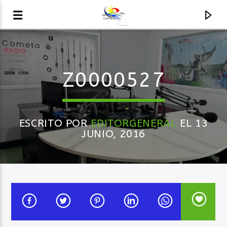
AUDIO EN VIVO
Z0000527
LA COMETA, SEÑALES A CIELO ABIERTO
ESCRITO POR
EDITORGENERAL
EL 13
JUNIO, 2016