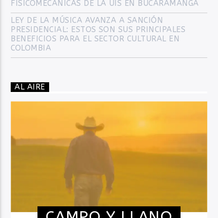
FISICOMECÁNICAS DE LA UIS EN BUCARAMANGA
LEY DE LA MÚSICA AVANZA A SANCIÓN
PRESIDENCIAL: ESTOS SON SUS PRINCIPALES
BENEFICIOS PARA EL SECTOR CULTURAL EN
COLOMBIA
AL AIRE
CAMPO Y LLANO