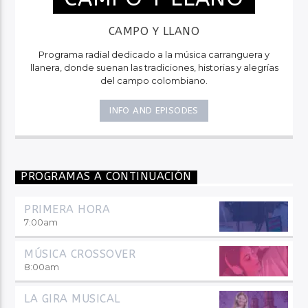
CAMPO Y LLANO
Programa radial dedicado a la música carranguera y
llanera, donde suenan las tradiciones, historias y alegrías
del campo colombiano.
INFO AND EPISODES
PROGRAMAS A CONTINUACIÓN
PRIMERA HORA
7:00
am
MÚSICA CROSSOVER
8:00
am
LA GIRA MUSICAL