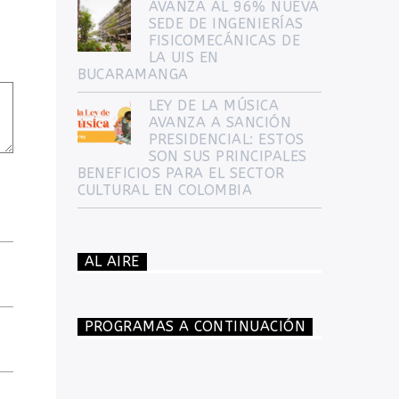
AVANZA AL 96% NUEVA
SEDE DE INGENIERÍAS
FISICOMECÁNICAS DE
LA UIS EN
BUCARAMANGA
LEY DE LA MÚSICA
AVANZA A SANCIÓN
PRESIDENCIAL: ESTOS
SON SUS PRINCIPALES
BENEFICIOS PARA EL SECTOR
CULTURAL EN COLOMBIA
AL AIRE
PROGRAMAS A CONTINUACIÓN