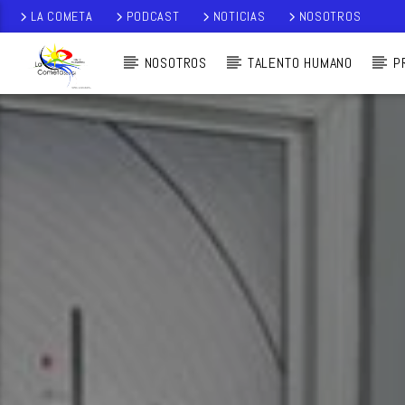
LA COMETA
PODCAST
NOTICIAS
NOSOTROS
NOSOTROS
TALENTO HUMANO
P
AUDIO EN VI
VO
LA COMETA,
SEÑALES A CIELO
ABIERTO