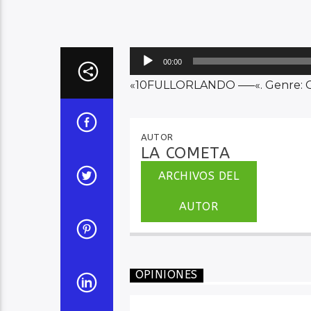
Reproductor
00:00
de
«10FULLORLANDO —–«. Genre: O
audio
AUTOR
LA COMETA
ARCHIVOS DEL
AUTOR
OPINIONES