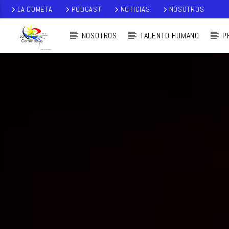
LA COMETA
PODCAST
NOTICIAS
NOSOTROS
NOSOTROS
TALENTO HUMANO
P
AUDIO EN VI
VO
LA COMETA,
SEÑALES A CIELO
ABIERTO