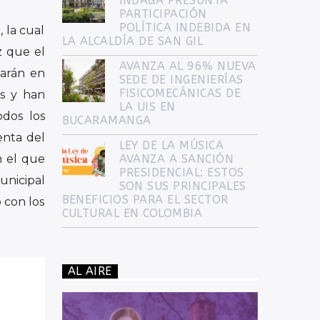
INDAGA PRESUNTA
PARTICIPACIÓN
POLÍTICA INDEBIDA EN
, la cual
LA ALCALDÍA DE SAN GIL
z que el
AVANZA AL 96% NUEVA
tarán en
SEDE DE INGENIERÍAS
FISICOMECÁNICAS DE
es y han
LA UIS EN
odos los
BUCARAMANGA
enta del
LEY DE LA MÚSICA
n el que
AVANZA A SANCIÓN
PRESIDENCIAL: ESTOS
unicipal
SON SUS PRINCIPALES
BENEFICIOS PARA EL SECTOR
 con los
CULTURAL EN COLOMBIA
AL AIRE