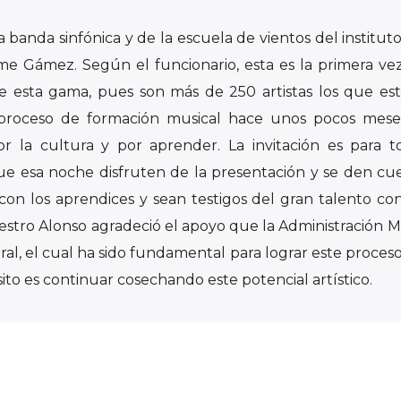
 en escena cuyo tema principal es la navidad.
a banda sinfónica y de la escuela de vientos del instituto
ime Gámez. Según el funcionario, esta es la primera ve
 esta gama, pues son más de 250 artistas los que es
su proceso de formación musical hace unos pocos mes
 la cultura y por aprender. La invitación es para t
ue esa noche disfruten de la presentación y se den cu
con los aprendices y sean testigos del gran talento co
estro Alonso agradeció el apoyo que la Administración M
ral, el cual ha sido fundamental para lograr este proceso
sito es continuar cosechando este potencial artístico.