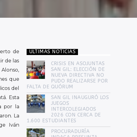
ierto de
ULTIMAS NOTICIAS
ir de las
CRISIS EN ASOJUNTAS
SAN GIL: ELECCIÓN DE
 Alonso,
NUEVA DIRECTIVA NO
enes que
PUDO REALIZARSE POR
FALTA DE QUÓRUM
icos del
tá. Esta
SAN GIL INAUGURÓ LOS
JUEGOS
a por la
INTERCOLEGIADOS
2026 CON CERCA DE
aron. La
1.600 ESTUDIANTES
rge Iván
PROCURADURÍA