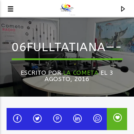
AUDIO EN VIVO
06FULLTATIANA—-
LA COMETA, SEÑALES A CIELO ABIERTO
ESCRITO POR
LA COMETA
EL 3
AGOSTO, 2016