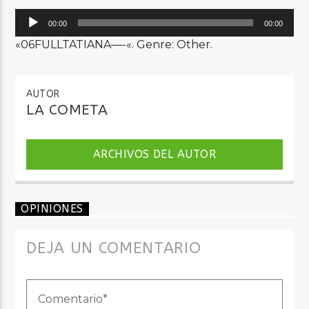
Reproductor
00:00
00:00
de
«06FULLTATIANA—-«. Genre: Other.
Audio en Vivo
audio
AUTOR
LA COMETA
ARCHIVOS DEL AUTOR
OPINIONES
DEJA UN COMENTARIO