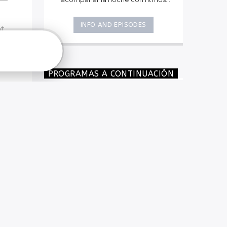
acompañar la noche con ritmos
suaves, éxitos y buena compañía
radial.
INFO AND EPISODES
t.
PROGRAMAS A CONTINUACIÓN
MÚSICA
CROSSOVER
4:00
am
LA TORTUGA
5:00
am
MÚSICA
CROSSOVER
6:00
am
A CIELO ABIERTO
8:00
am