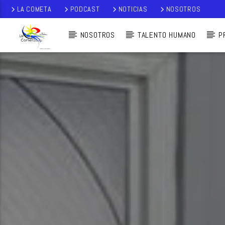
LA COMETA
PODCAST
NOTICIAS
NOSOTROS
NOSOTROS
TALENTO HUMANO
P
AUDIO EN VI
VO
LA COMETA,
SEÑALES A CIELO
ABIERTO