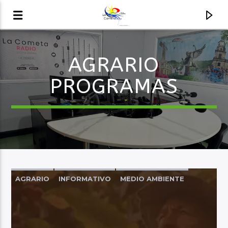
AGRARIO
AUDIO EN VIVO
PROGRAMAS
LA COMETA, SEÑALES A CIELO ABIERTO
AGRARIO
INFORMATIVO
MEDIO AMBIENTE
MUJER
OPINIÓN
TERRITORIO NACIONAL