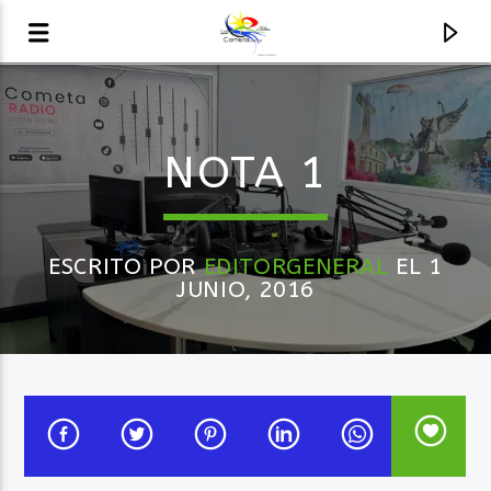
AUDIO EN VIVO
NOTA 1
LA COMETA, SEÑALES A CIELO ABIERTO
ESCRITO POR
EDITORGENERAL
EL 1
JUNIO, 2016