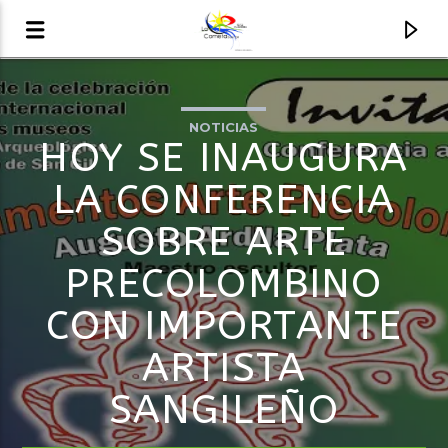
NOTICIAS
AUDIO EN VIVO
HOY SE INAUGURA
LA COMETA, SEÑALES A CIELO ABIERTO
LA CONFERENCIA
SOBRE ARTE
PRECOLOMBINO
CON IMPORTANTE
ARTISTA
SANGILEÑO