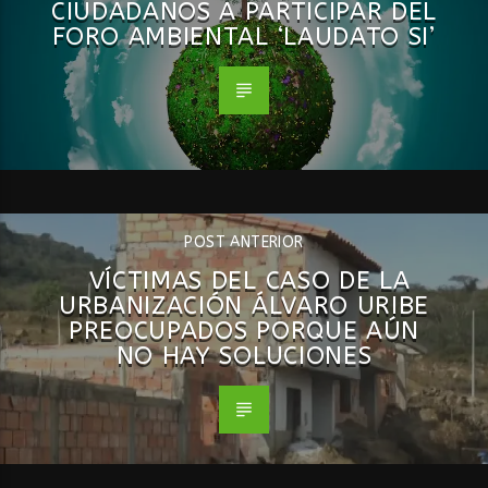
CIUDADANOS A PARTICIPAR DEL
FORO AMBIENTAL ‘LAUDATO SI’
POST ANTERIOR
VÍCTIMAS DEL CASO DE LA
URBANIZACIÓN ÁLVARO URIBE
PREOCUPADOS PORQUE AÚN
NO HAY SOLUCIONES