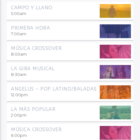
CAMPO Y LLANO
5:00
am
PRIMERA HORA
7:00
am
MÚSICA CROSSOVER
8:00
am
LA GIRA MUSICAL
8:30
am
ANGELUS – POP LATINO/BALADAS
12:00
pm
LA MÁS POPULAR
2:00
pm
MÚSICA CROSSOVER
6:00
pm