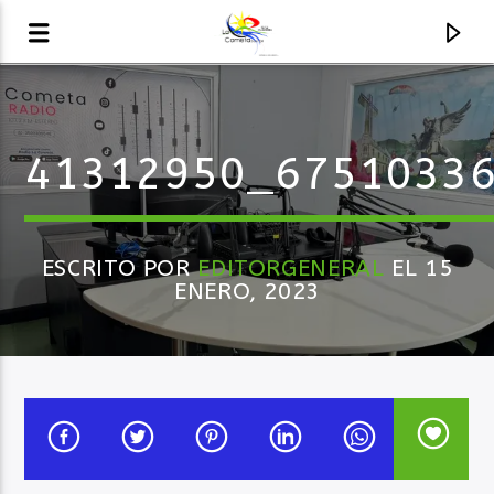
AUDIO EN VIVO
41312950_6751033
LA COMETA, SEÑALES A CIELO ABIERTO
ESCRITO POR
EDITORGENERAL
EL 15
ENERO, 2023