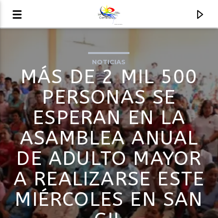
NOTICIAS
AUDIO EN VIVO
MÁS DE 2 MIL 500
LA COMETA, SEÑALES A CIELO ABIERTO
PERSONAS SE
ESPERAN EN LA
ASAMBLEA ANUAL
DE ADULTO MAYOR
A REALIZARSE ESTE
MIÉRCOLES EN SAN