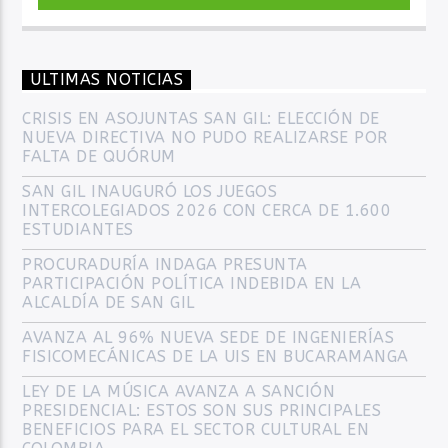
ULTIMAS NOTICIAS
CRISIS EN ASOJUNTAS SAN GIL: ELECCIÓN DE
NUEVA DIRECTIVA NO PUDO REALIZARSE POR
FALTA DE QUÓRUM
SAN GIL INAUGURÓ LOS JUEGOS
INTERCOLEGIADOS 2026 CON CERCA DE 1.600
ESTUDIANTES
PROCURADURÍA INDAGA PRESUNTA
PARTICIPACIÓN POLÍTICA INDEBIDA EN LA
ALCALDÍA DE SAN GIL
AVANZA AL 96% NUEVA SEDE DE INGENIERÍAS
FISICOMECÁNICAS DE LA UIS EN BUCARAMANGA
LEY DE LA MÚSICA AVANZA A SANCIÓN
PRESIDENCIAL: ESTOS SON SUS PRINCIPALES
BENEFICIOS PARA EL SECTOR CULTURAL EN