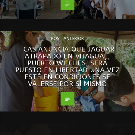
POST ANTERIOR
CAS ANUNCIA QUE JAGUAR
ATRAPADO EN VIJAGUAL,
PUERTO WILCHES, SERÁ
PUESTO EN LIBERTAD UNA VEZ
ESTÉ EN CONDICIONES SE
VALERSE POR SÍ MISMO