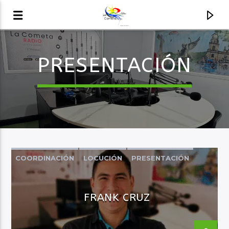
PRESENTACIÓN
AUDIO EN VIVO
LA COMETA, SEÑALES A CIELO ABIERTO
COORDINACIÓN
LOCUCIÓN
PRESENTACIÓN
FRANK CRUZ