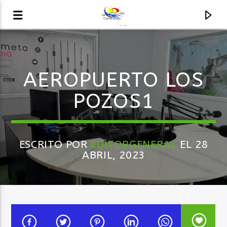
AUDIO EN VIVO
AEROPUERTO LOS
LA COMETA, SEÑALES A CIELO ABIERTO
POZOS1
ESCRITO POR
EDITORGENERAL
EL 28
ABRIL, 2023