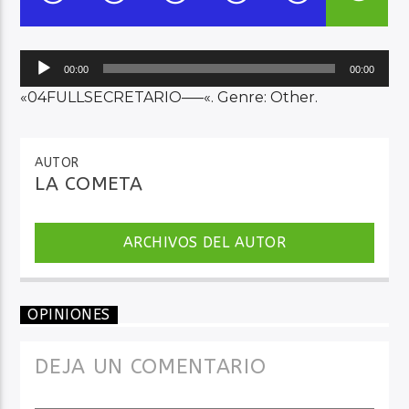
Audio en Vivo
Reproductor
00:00
00:00
de
«04FULLSECRETARIO—–«. Genre: Other.
audio
AUTOR
LA COMETA
ARCHIVOS DEL AUTOR
OPINIONES
DEJA UN COMENTARIO