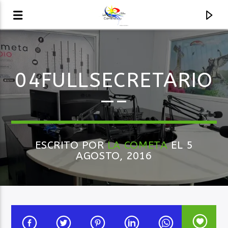
AUDIO EN VIVO
04FULLSECRETARIO
LA COMETA, SEÑALES A CIELO ABIERTO
—–
ESCRITO POR
LA COMETA
EL 5
AGOSTO, 2016