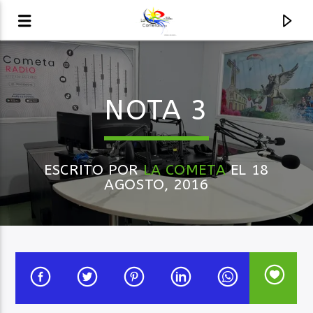
AUDIO EN VIVO
NOTA 3
LA COMETA, SEÑALES A CIELO ABIERTO
ESCRITO POR
LA COMETA
EL 18
AGOSTO, 2016