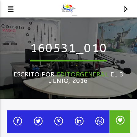
AUDIO EN VIVO
160531_010
LA COMETA, SEÑALES A CIELO ABIERTO
ESCRITO POR
EDITORGENERAL
EL 3
JUNIO, 2016