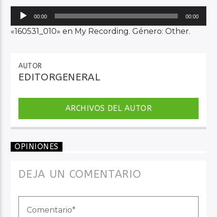
Reproductor
00:00
00:00
de
«160531_010» en My Recording. Género: Other.
Audio en Vivo
audio
AUTOR
EDITORGENERAL
ARCHIVOS DEL AUTOR
OPINIONES
DEJA UN COMENTARIO