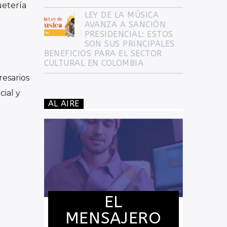
uetería
LEY DE LA MÚSICA
AVANZA A SANCIÓN
PRESIDENCIAL: ESTOS
SON SUS PRINCIPALES
BENEFICIOS PARA EL SECTOR
CULTURAL EN COLOMBIA
esarios
ial y
AL AIRE
EL
MENSAJERO