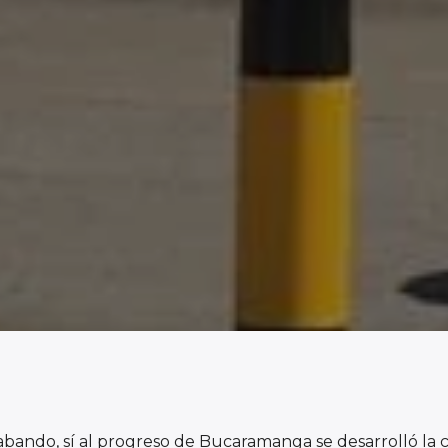
trabando, sí al progreso de Bucaramanga se desarrolló la 