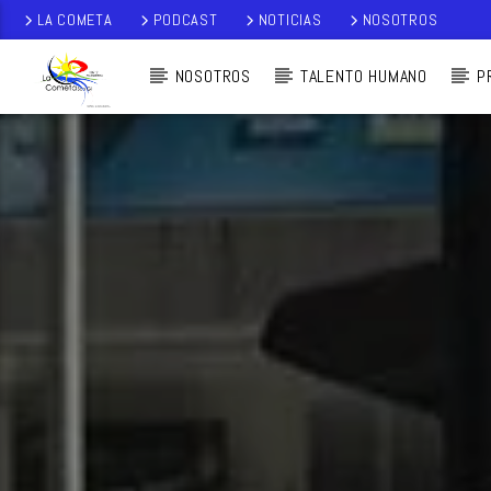
LA COMETA
PODCAST
NOTICIAS
NOSOTROS
NOSOTROS
TALENTO HUMANO
P
AUDIO EN VI
VO
LA COMETA,
SEÑALES A CIELO
ABIERTO