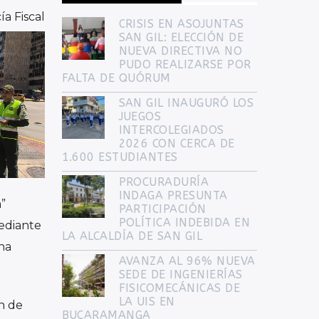
ULTIMAS NOTICIAS
ía Fiscal
CRISIS EN ASOJUNTAS
SAN GIL: ELECCIÓN DE
NUEVA DIRECTIVA NO
PUDO REALIZARSE POR
FALTA DE QUÓRUM
SAN GIL INAUGURÓ LOS
JUEGOS
INTERCOLEGIADOS
2026 CON CERCA DE
1.600 ESTUDIANTES
PROCURADURÍA
INDAGA PRESUNTA
”
PARTICIPACIÓN
POLÍTICA INDEBIDA EN
ediante
LA ALCALDÍA DE SAN GIL
na
AVANZA AL 96% NUEVA
SEDE DE INGENIERÍAS
FISICOMECÁNICAS DE
LA UIS EN
n de
BUCARAMANGA