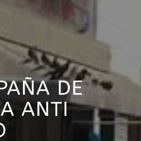
MPAÑA DE
EA ANTI
O