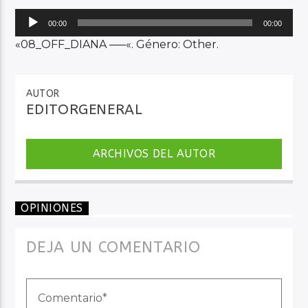
Reproductor
00:00
00:00
de
«08_OFF_DIANA —–«. Género: Other.
Audio en Vivo
audio
AUTOR
EDITORGENERAL
ARCHIVOS DEL AUTOR
OPINIONES
DEJA UN COMENTARIO