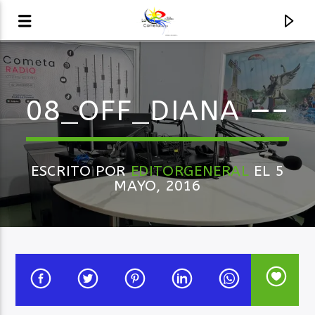
AUDIO EN VIVO
08_OFF_DIANA —–
LA COMETA, SEÑALES A CIELO ABIERTO
ESCRITO POR
EDITORGENERAL
EL 5
MAYO, 2016