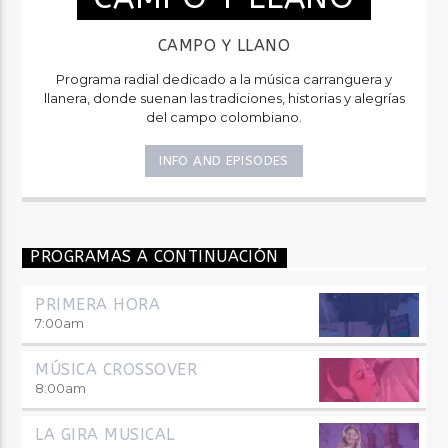
CAMPO Y LLANO
Programa radial dedicado a la música carranguera y
llanera, donde suenan las tradiciones, historias y alegrías
del campo colombiano.
INFO AND EPISODES
PROGRAMAS A CONTINUACIÓN
PRIMERA HORA
7:00
am
MÚSICA CROSSOVER
8:00
am
LA GIRA MUSICAL