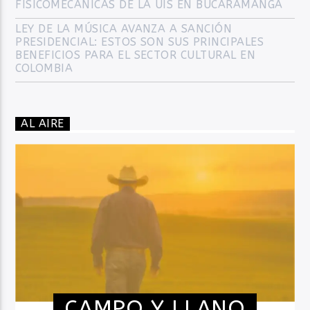
FISICOMECÁNICAS DE LA UIS EN BUCARAMANGA
LEY DE LA MÚSICA AVANZA A SANCIÓN
PRESIDENCIAL: ESTOS SON SUS PRINCIPALES
BENEFICIOS PARA EL SECTOR CULTURAL EN
COLOMBIA
AL AIRE
CAMPO Y LLANO