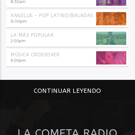
8:30
am
ANGELUS – POP LATINO/BALADAS
12:00
pm
LA MÁS POPULAR
2:00
pm
MÚSICA CROSSOVER
6:00
pm
CONTINUAR LEYENDO
LA COMETA RADIO