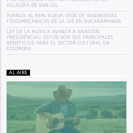
ALCALDÍA DE SAN GIL
AVANZA AL 96% NUEVA SEDE DE INGENIERÍAS
FISICOMECÁNICAS DE LA UIS EN BUCARAMANGA
LEY DE LA MÚSICA AVANZA A SANCIÓN
PRESIDENCIAL: ESTOS SON SUS PRINCIPALES
BENEFICIOS PARA EL SECTOR CULTURAL EN
COLOMBIA
AL AIRE