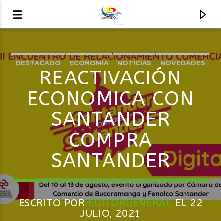
DESTACADO
ECONOMÍA
NOTICIAS
NOVEDADES
AUDIO EN VIVO
REACTIVACIÓN
REGIÓN
LA COMETA, SEÑALES A CIELO ABIERTO
ECONOMICA CON
SANTANDER
COMPRA
SANTANDER
ESCRITO POR
EDITORGENERAL
EL 22
JULIO, 2021