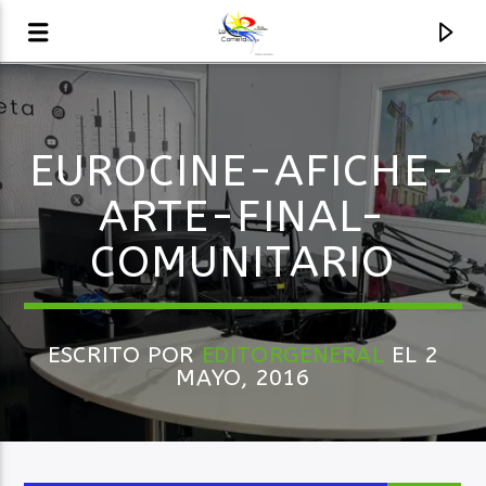
AUDIO EN VIVO
EUROCINE-AFICHE-
LA COMETA, SEÑALES A CIELO ABIERTO
ARTE-FINAL-
COMUNITARIO
ESCRITO POR
EDITORGENERAL
EL 2
MAYO, 2016