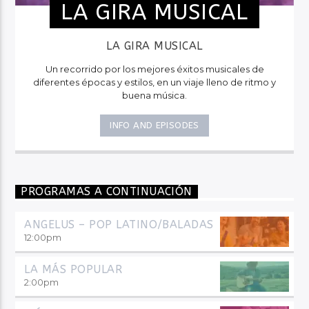
LA GIRA MUSICAL
LA GIRA MUSICAL
Un recorrido por los mejores éxitos musicales de
diferentes épocas y estilos, en un viaje lleno de ritmo y
buena música.
INFO AND EPISODES
PROGRAMAS A CONTINUACIÓN
ANGELUS – POP LATINO/BALADAS
12:00
pm
LA MÁS POPULAR
2:00
pm