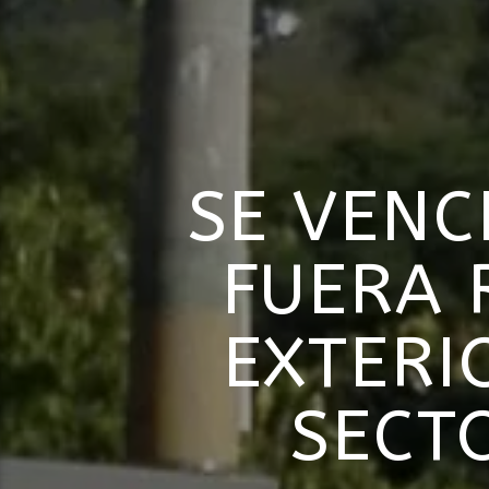
SE VENC
FUERA 
EXTERI
SECT