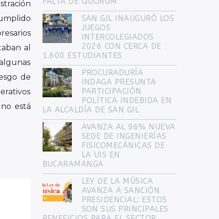
FALTA DE QUÓRUM
stración
cumplido
SAN GIL INAUGURÓ LOS
JUEGOS
resarios
INTERCOLEGIADOS
2026 CON CERCA DE
taban al
1.600 ESTUDIANTES
 algunas
PROCURADURÍA
iesgo de
INDAGA PRESUNTA
PARTICIPACIÓN
erativos
POLÍTICA INDEBIDA EN
 no está
LA ALCALDÍA DE SAN GIL
AVANZA AL 96% NUEVA
SEDE DE INGENIERÍAS
FISICOMECÁNICAS DE
LA UIS EN
BUCARAMANGA
LEY DE LA MÚSICA
AVANZA A SANCIÓN
PRESIDENCIAL: ESTOS
SON SUS PRINCIPALES
BENEFICIOS PARA EL SECTOR