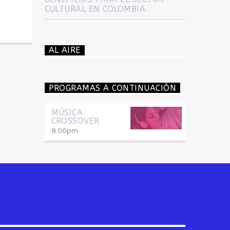
CULTURAL EN COLOMBIA
AL AIRE
PROGRAMAS A CONTINUACIÓN
MÚSICA
CROSSOVER
8:00
pm