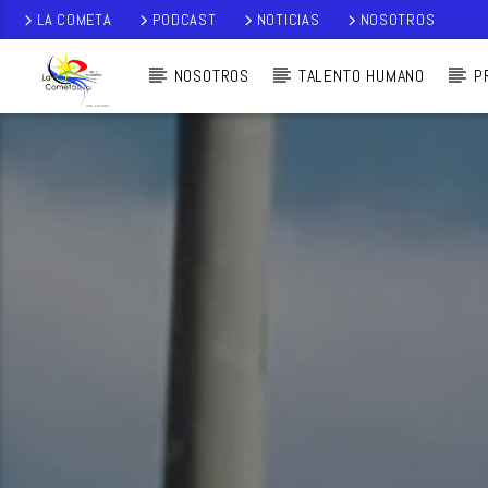
LA COMETA
PODCAST
NOTICIAS
NOSOTROS
NOSOTROS
TALENTO HUMANO
P
AUDIO EN VI
VO
LA COMETA,
SEÑALES A CIELO
ABIERTO