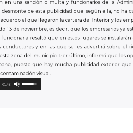
án en una sanción o multa y funcionarios de la Admini
l desmonte de esta publicidad que, según ella, no ha 
acuerdo al que llegaron la cartera del Interior y los emp
do 13 de noviembre, es decir, que los empresarios ya es
 funcionaria resaltó que en estos lugares se instalarán
los conductores y en las que se les advertirá sobre el r
esta zona del municipio. Por último, informó que los op
rbano, puesto que hay mucha publicidad exterior que
 contaminación visual.
Utiliza
01:42
las
teclas
de
flecha
arriba/abajo