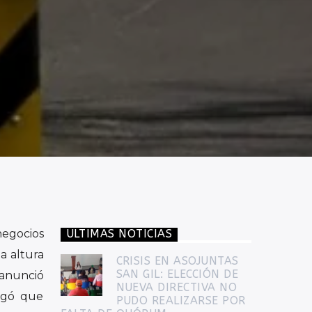
negocios
ULTIMAS NOTICIAS
la altura
CRISIS EN ASOJUNTAS
SAN GIL: ELECCIÓN DE
 anunció
NUEVA DIRECTIVA NO
regó que
PUDO REALIZARSE POR