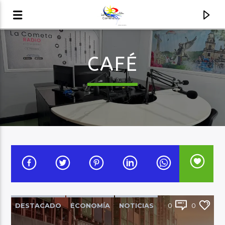
CAFÉ
AUDIO EN VIVO
LA COMETA, SEÑALES A CIELO ABIERTO
DESTACADO
ECONOMÍA
NOTICIAS
0
0
NOVEDADES
REGIÓN