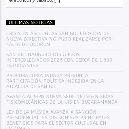
eléctricos y tabaco, […]
ULTIMAS NOTICIAS
CRISIS EN ASOJUNTAS SAN GIL: ELECCIÓN DE
NUEVA DIRECTIVA NO PUDO REALIZARSE POR
FALTA DE QUÓRUM
SAN GIL INAUGURÓ LOS JUEGOS
INTERCOLEGIADOS 2026 CON CERCA DE 1.600
ESTUDIANTES
PROCURADURÍA INDAGA PRESUNTA
PARTICIPACIÓN POLÍTICA INDEBIDA EN LA
ALCALDÍA DE SAN GIL
AVANZA AL 96% NUEVA SEDE DE INGENIERÍAS
FISICOMECÁNICAS DE LA UIS EN BUCARAMANGA
LEY DE LA MÚSICA AVANZA A SANCIÓN
PRESIDENCIAL: ESTOS SON SUS PRINCIPALES
BENEFICIOS PARA EL SECTOR CULTURAL EN
COLOMBIA