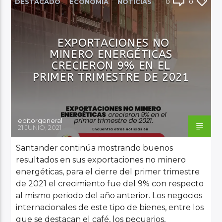
DESTACADO
ECONOMÍA
NOTICIAS
0
0
NOVEDADES
REGIÓN
Audio en Vivo
EXPORTACIONES NO
MINERO ENERGÉTICAS
CRECIERON 9% EN EL
PRIMER TRIMESTRE DE 2021
editorgeneral
21 JUNIO, 2021
Santander continúa mostrando buenos
resultados en sus exportaciones no minero
energéticas, para el cierre del primer trimestre
de 2021 el crecimiento fue del 9% con respecto
al mismo periodo del año anterior. Los negocios
internacionales de este tipo de bienes, entre los
que se destacan el café, los pecuarios,