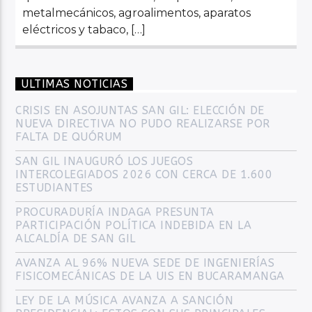
metalmecánicos, agroalimentos, aparatos
eléctricos y tabaco, […]
ULTIMAS NOTICIAS
CRISIS EN ASOJUNTAS SAN GIL: ELECCIÓN DE
NUEVA DIRECTIVA NO PUDO REALIZARSE POR
FALTA DE QUÓRUM
SAN GIL INAUGURÓ LOS JUEGOS
INTERCOLEGIADOS 2026 CON CERCA DE 1.600
ESTUDIANTES
PROCURADURÍA INDAGA PRESUNTA
PARTICIPACIÓN POLÍTICA INDEBIDA EN LA
ALCALDÍA DE SAN GIL
AVANZA AL 96% NUEVA SEDE DE INGENIERÍAS
FISICOMECÁNICAS DE LA UIS EN BUCARAMANGA
LEY DE LA MÚSICA AVANZA A SANCIÓN