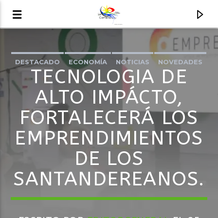
DESTACADO
ECONOMÍA
NOTICIAS
NOVEDADES
AUDIO EN VIVO
TECNOLOGIA DE
REGIÓN
LA COMETA, SEÑALES A CIELO ABIERTO
ALTO IMPÁCTO,
FORTALECERÁ LOS
EMPRENDIMIENTOS
DE LOS
SANTANDEREANOS.