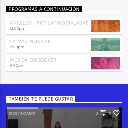
PROGRAMAS A CONTINUACIÓN
ANGELUS – POP LATINO/BALADAS
12:00
pm
LA MÁS POPULAR
2:00
pm
MÚSICA CROSSOVER
6:00
pm
TAMBIÉN TE PUEDE GUSTAR
DESTACADO
0
0