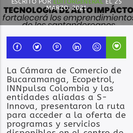
ESCRITO POR
EDITORGENERAL
EL 25
MARZO, 2021
Audio en Vivo
La Cámara de Comercio de
Bucaramanga, Ecopetrol,
INNpulsa Colombia y las
entidades aliadas a S-
Innova, presentaron la ruta
para acceder a la oferta de
programas y servicios
disponibles en el centro de