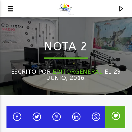
AUDIO EN VIVO
NOTA 2
LA COMETA, SEÑALES A CIELO ABIERTO
ESCRITO POR
EDITORGENERAL
EL 29
JUNIO, 2016