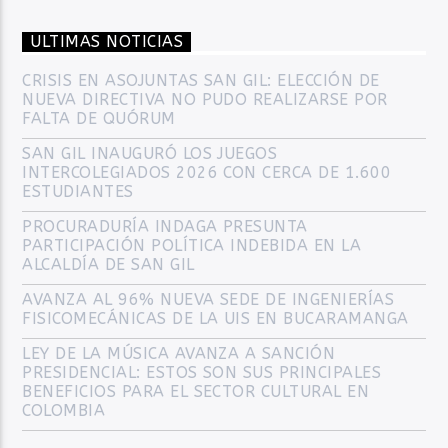
ULTIMAS NOTICIAS
CRISIS EN ASOJUNTAS SAN GIL: ELECCIÓN DE
NUEVA DIRECTIVA NO PUDO REALIZARSE POR
FALTA DE QUÓRUM
SAN GIL INAUGURÓ LOS JUEGOS
INTERCOLEGIADOS 2026 CON CERCA DE 1.600
ESTUDIANTES
PROCURADURÍA INDAGA PRESUNTA
PARTICIPACIÓN POLÍTICA INDEBIDA EN LA
ALCALDÍA DE SAN GIL
AVANZA AL 96% NUEVA SEDE DE INGENIERÍAS
FISICOMECÁNICAS DE LA UIS EN BUCARAMANGA
LEY DE LA MÚSICA AVANZA A SANCIÓN
PRESIDENCIAL: ESTOS SON SUS PRINCIPALES
BENEFICIOS PARA EL SECTOR CULTURAL EN
COLOMBIA