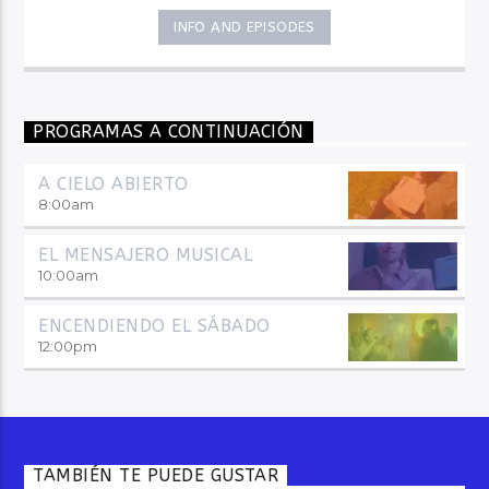
INFO AND EPISODES
PROGRAMAS A CONTINUACIÓN
A CIELO ABIERTO
8:00
am
EL MENSAJERO MUSICAL
10:00
am
ENCENDIENDO EL SÁBADO
12:00
pm
TAMBIÉN TE PUEDE GUSTAR