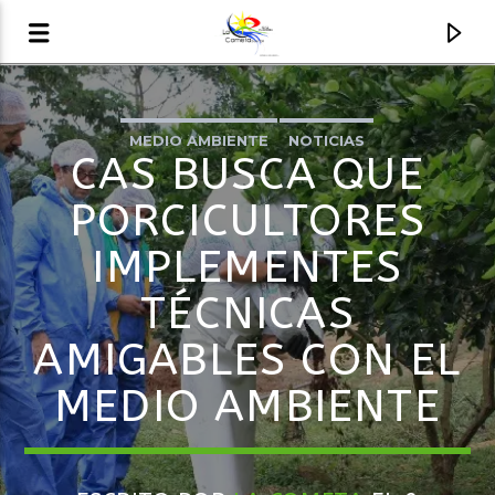
MEDIO AMBIENTE
NOTICIAS
AUDIO EN VIVO
CAS BUSCA QUE
LA COMETA, SEÑALES A CIELO ABIERTO
PORCICULTORES
IMPLEMENTES
TÉCNICAS
AMIGABLES CON EL
MEDIO AMBIENTE