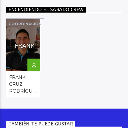
ENCENDIENDO EL SÁBADO CREW
COORDINACIÓN
LOCUCIÓN
PRESENTACIÓN
FRANK
CRUZ
FRANK
CRUZ
RODRÍGUEZ
“Locutor,
presentador
y
coordinador
TAMBIÉN TE PUEDE GUSTAR
de