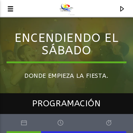
ENCENDIENDO EL
AUDIO EN VIVO
SÁBADO
LA COMETA, SEÑALES A CIELO ABIERTO
DONDE EMPIEZA LA FIESTA.
PROGRAMACIÓN