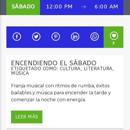
SÁBADO
12:00 PM
6:00 AM
Audio en Vivo
3
ENCENDIENDO EL SÁBADO
ETIQUETADO COMO:
CULTURA
,
LITERATURA
,
MÚSICA
Franja musical con ritmos de rumba, éxitos
bailables y música para encender la tarde y
comenzar la noche con energía.
Todos los sábados de 12:00 m. a 6:00 a.m. del
domingo
LEER MÁS