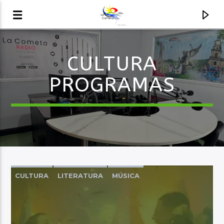
CULTURA
AUDIO EN VIVO
PROGRAMAS
LA COMETA, SEÑALES A CIELO ABIERTO
CULTURA
LITERATURA
MÚSICA