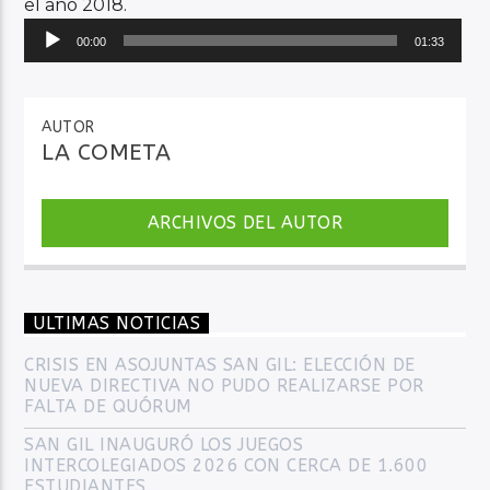
el año 2018.
Reproductor
00:00
01:33
de
audio
AUTOR
LA COMETA
ARCHIVOS DEL AUTOR
ULTIMAS NOTICIAS
CRISIS EN ASOJUNTAS SAN GIL: ELECCIÓN DE
NUEVA DIRECTIVA NO PUDO REALIZARSE POR
FALTA DE QUÓRUM
SAN GIL INAUGURÓ LOS JUEGOS
INTERCOLEGIADOS 2026 CON CERCA DE 1.600
ESTUDIANTES