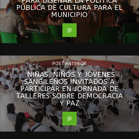
PARA DISEÑAR LA POLÍTICA
PÚBLICA DE CULTURA PARA EL
MUNICIPIO
POST ANTERIOR
NIÑAS, NIÑOS Y JÓVENES
SANGILEÑOS INVITADOS A
PARTICIPAR EN JORNADA DE
TALLERES SOBRE DEMOCRACIA
Y PAZ