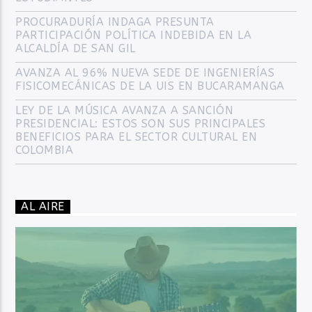
PROCURADURÍA INDAGA PRESUNTA
PARTICIPACIÓN POLÍTICA INDEBIDA EN LA
ALCALDÍA DE SAN GIL
AVANZA AL 96% NUEVA SEDE DE INGENIERÍAS
FISICOMECÁNICAS DE LA UIS EN BUCARAMANGA
LEY DE LA MÚSICA AVANZA A SANCIÓN
PRESIDENCIAL: ESTOS SON SUS PRINCIPALES
BENEFICIOS PARA EL SECTOR CULTURAL EN
COLOMBIA
AL AIRE