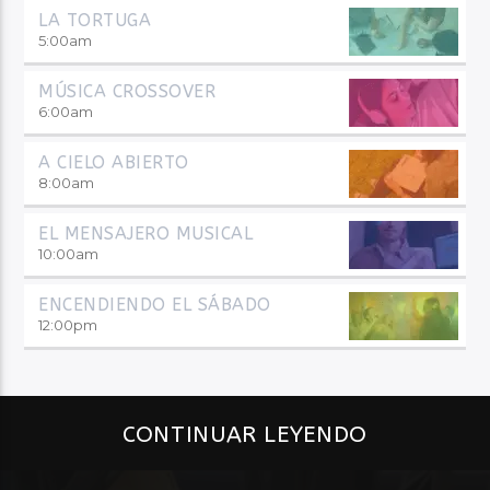
LA TORTUGA
5:00
am
MÚSICA CROSSOVER
6:00
am
A CIELO ABIERTO
8:00
am
EL MENSAJERO MUSICAL
10:00
am
ENCENDIENDO EL SÁBADO
12:00
pm
CONTINUAR LEYENDO