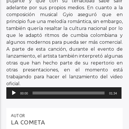
pujante y que con su tenacidad sabe salir
adelante por sus propios medios. En cuanto a la
composición musical Gyio aseguró que en
principio fue una melodía romántica, sin embargo,
también quería resaltar la cultura nacional por lo
que le adaptó ritmos de cumbia colombiana y
algunos modernos para pueda ser más comercial.
A parte de esta canción, durante el evento de
lanzamiento, el artista también interpretó algunas
otras que han hecho parte de su repertorio en
otras presentaciones, en el momento está
trabajando para hacer el lanzamiento del video
oficial.
Reproductor
00:00
01:34
de
audio
AUTOR
LA COMETA