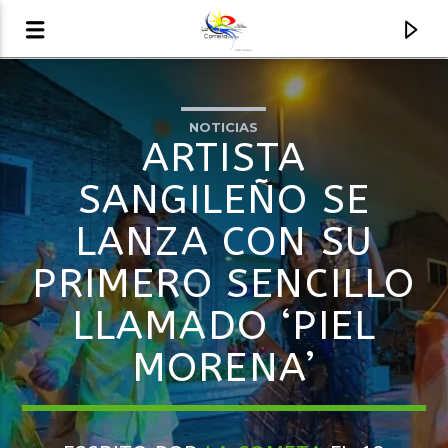
NOTICIAS
AUDIO EN VIVO
ARTISTA
LA COMETA, SEÑALES A CIELO ABIERTO
SANGILEÑO SE
LANZA CON SU
PRIMERO SENCILLO
LLAMADO ‘PIEL
MORENA’