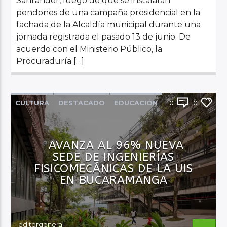
Santander, luego de que se instalaran
pendones de una campaña presidencial en la
fachada de la Alcaldía municipal durante una
jornada registrada el pasado 13 de junio. De
acuerdo con el Ministerio Público, la
Procuraduría […]
CULTURA
DESTACADO
EDUCACIÓN
0
0
LA COMETA
NOTICIAS
NOVEDADES
PRINCIPAL
REGIÓN
AVANZA AL 96% NUEVA
SEDE DE INGENIERÍAS
FISICOMECÁNICAS DE LA UIS
EN BUCARAMANGA
editorgeneral