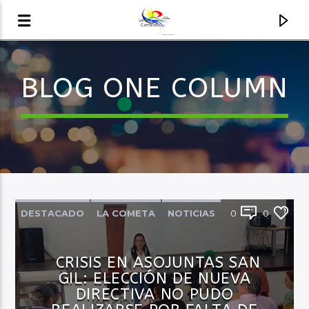
BLOG ONE COLUMN
AUDIO EN VIVO
LA COMETA, SEÑALES A CIELO ABIERTO
DESTACADO
LA COMETA
NOTICIAS
0
0
POLITÍCA
PRINCIPAL
REGIÓN
CRISIS EN ASOJUNTAS SAN
GIL: ELECCIÓN DE NUEVA
DIRECTIVA NO PUDO