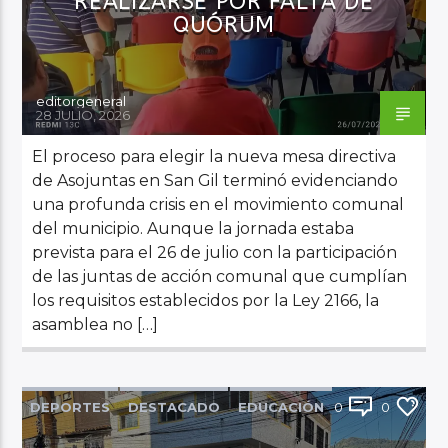
REALIZARSE POR FALTA DE
QUÓRUM
Audio en Vivo
editorgeneral
28 JULIO, 2026
El proceso para elegir la nueva mesa directiva
de Asojuntas en San Gil terminó evidenciando
una profunda crisis en el movimiento comunal
del municipio. Aunque la jornada estaba
prevista para el 26 de julio con la participación
de las juntas de acción comunal que cumplían
los requisitos establecidos por la Ley 2166, la
asamblea no […]
DEPORTES
DESTACADO
EDUCACIÓN
0
0
LA COMETA
NOTICIAS
PRINCIPAL