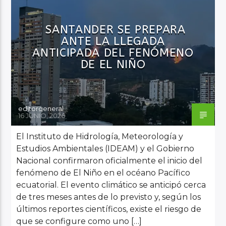
MEDIO AMBIENTE
NOTICIAS
PRINCIPAL
REGIÓN
SIN CATEGORÍA
SANTANDER SE PREPARA
ANTE LA LLEGADA
ANTICIPADA DEL FENÓMENO
DE EL NIÑO
editorgeneral
16 JUNIO, 2026
El Instituto de Hidrología, Meteorología y
Estudios Ambientales (IDEAM) y el Gobierno
Nacional confirmaron oficialmente el inicio del
fenómeno de El Niño en el océano Pacífico
ecuatorial. El evento climático se anticipó cerca
de tres meses antes de lo previsto y, según los
últimos reportes científicos, existe el riesgo de
que se configure como uno […]