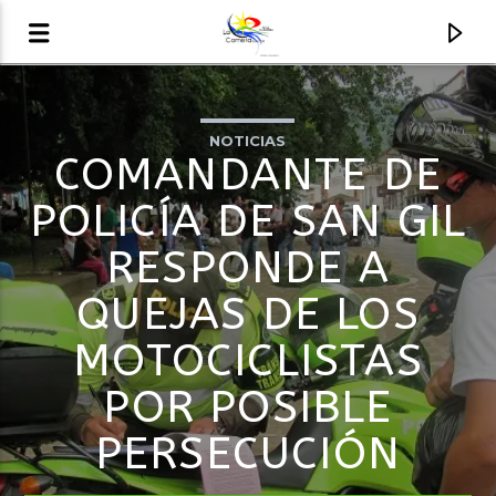
NOTICIAS
AUDIO EN VIVO
COMANDANTE DE
LA COMETA, SEÑALES A CIELO ABIERTO
POLICÍA DE SAN GIL
RESPONDE A
QUEJAS DE LOS
MOTOCICLISTAS
POR POSIBLE
PERSECUCIÓN