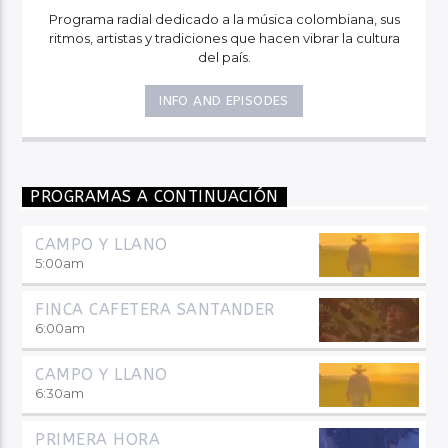
Programa radial dedicado a la música colombiana, sus
ritmos, artistas y tradiciones que hacen vibrar la cultura
del país.
INFO AND EPISODES
PROGRAMAS A CONTINUACIÓN
CAMPO Y LLANO
5:00
am
FINCA CAFETERA SANTANDER
6:00
am
CAMPO Y LLANO
6:30
am
PRIMERA HORA