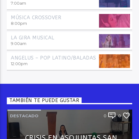
7:00
am
MÚSICA CROSSOVER
8:00
pm
LA GIRA MUSICAL
9:00
am
ANGELUS – POP LATINO/BALADAS
12:00
pm
TAMBIÉN TE PUEDE GUSTAR
DESTACADO
0
0
CRISIS EN ASOJUNTAS SAN