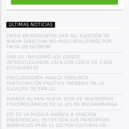
ULTIMAS NOTICIAS
CRISIS EN ASOJUNTAS SAN GIL: ELECCIÓN DE
NUEVA DIRECTIVA NO PUDO REALIZARSE POR
FALTA DE QUÓRUM
SAN GIL INAUGURÓ LOS JUEGOS
INTERCOLEGIADOS 2026 CON CERCA DE 1.600
ESTUDIANTES
PROCURADURÍA INDAGA PRESUNTA
PARTICIPACIÓN POLÍTICA INDEBIDA EN LA
ALCALDÍA DE SAN GIL
AVANZA AL 96% NUEVA SEDE DE INGENIERÍAS
FISICOMECÁNICAS DE LA UIS EN BUCARAMANGA
LEY DE LA MÚSICA AVANZA A SANCIÓN
PRESIDENCIAL: ESTOS SON SUS PRINCIPALES
BENEFICIOS PARA EL SECTOR CULTURAL EN