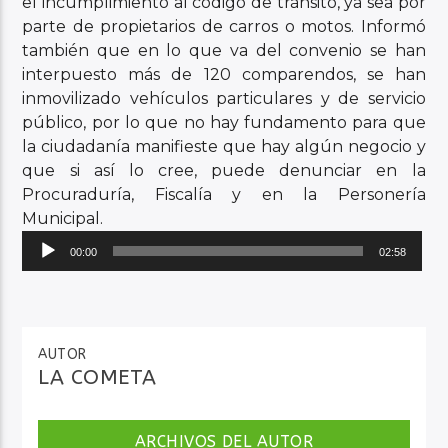
el incumplimiento al código de tránsito, ya sea por
parte de propietarios de carros o motos. Informó
también que en lo que va del convenio se han
interpuesto más de 120 comparendos, se han
inmovilizado vehículos particulares y de servicio
público, por lo que no hay fundamento para que
la ciudadanía manifieste que hay algún negocio y
que si así lo cree, puede denunciar en la
Procuraduría, Fiscalía y en la Personería
Municipal.
Reproductor
00:00
02:58
de
audio
AUTOR
LA COMETA
ARCHIVOS DEL AUTOR